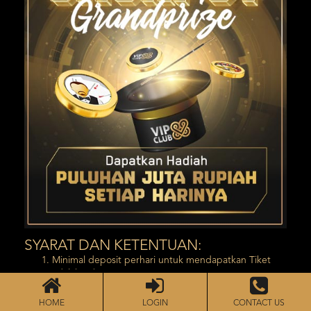
SYARAT DAN KETENTUAN:
Minimal deposit perhari untuk mendapatkan Tiket
adalah sebesar 5.000.000,-.
Bonus akan diakumulasi dari setiap member
melakukan deposit dalam 1 hari (cth: DPS ke-1
HOME
LOGIN
CONTACT US