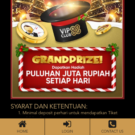
SYARAT DAN KETENTUAN:
Minimal deposit perhari untuk mendapatkan Tiket
adalah sebesar 5.000.000,-.
Bonus akan diakumulasi dari setiap member
melakukan deposit dalam 1 hari (cth: DPS ke-1
HOME
LOGIN
CONTACT US