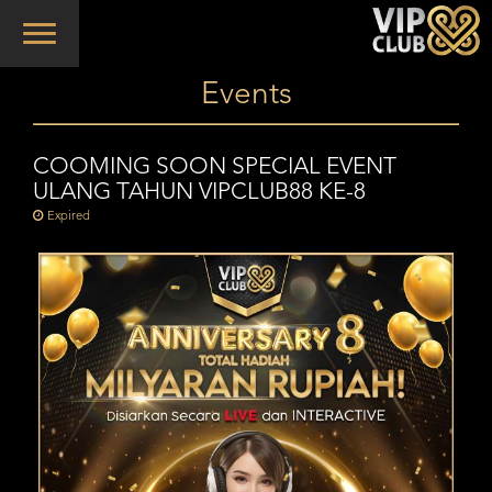
Toggle
navigation
Events
COOMING SOON SPECIAL EVENT
ULANG TAHUN VIPCLUB88 KE-8
Expired