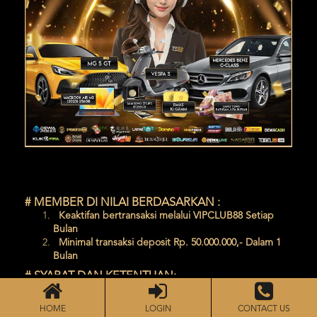
# MEMBER DI NILAI BERDASARKAN :
Keaktifan bertransaksi melalui VIPCLUB88 Setiap
Bulan
Minimal transaksi deposit Rp. 50.000.000,- Dalam 1
Bulan
# SYARAT DAN KETENTUAN:
Event ini hanya khusus untuk Member aktif
VIPCLUB88
HOME
LOGIN
CONTACT US
Member yang mengikuti Event ini dinilai berdasarkan